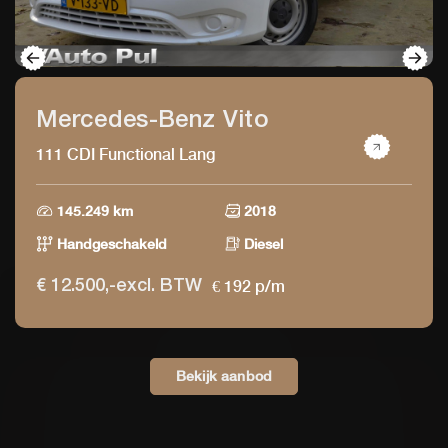
Mercedes-Benz Vito
111 CDI Functional Lang
145.249 km
2018
Handgeschakeld
Diesel
€ 192 p/m
€ 12.500,-excl. BTW
Bekijk aanbod