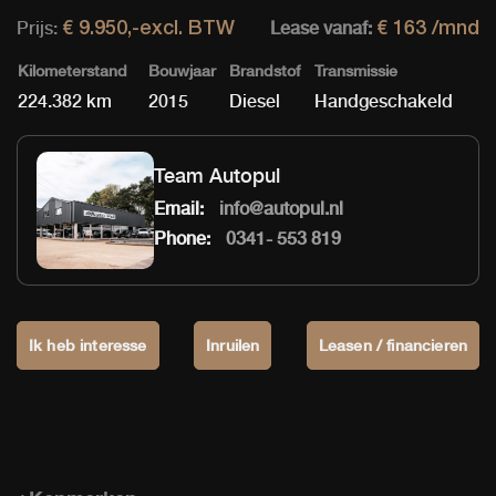
Prijs:
Lease vanaf:
€ 9.950,-excl. BTW
€ 163 /mnd
Kilometerstand
Bouwjaar
Brandstof
Transmissie
224.382 km
2015
Diesel
Handgeschakeld
Team Autopul
Email:
info@autopul.nl
Phone:
0341- 553 819
Ik heb interesse
Inruilen
Leasen / financieren