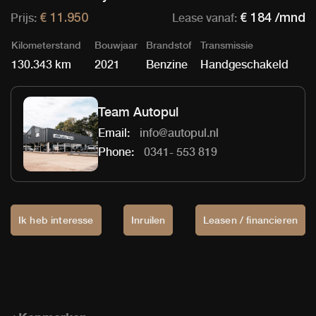
Prijs:
Lease vanaf:
€ 11.950
€ 184 /mnd
Kilometerstand
Bouwjaar
Brandstof
Transmissie
130.343 km
2021
Benzine
Handgeschakeld
Team Autopul
Email:
info@autopul.nl
Phone:
0341- 553 819
Ik heb interesse
Inruilen
Leasen / financieren