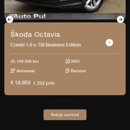
Škoda Octavia
Combi 1.0 e-TSI Business Edition
109.056 km
2021
Automaat
Benzine
€ 252 p/m
€ 16.950
Bekijk aanbod